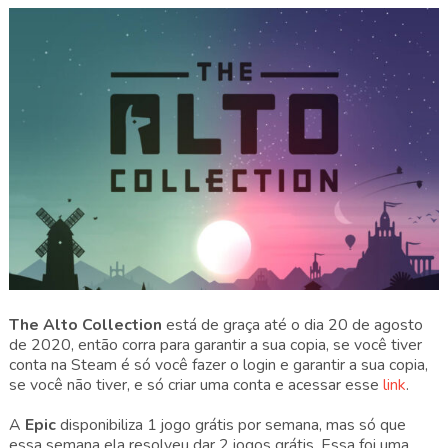
The Alto Collection
está de graça até o dia 20 de agosto
de 2020, então corra para garantir a sua copia, se você tiver
conta na Steam é só você fazer o login e garantir a sua copia,
se você não tiver, e só criar uma conta e acessar esse
link
.
A
Epic
disponibiliza 1 jogo grátis por semana, mas só que
essa semana ela resolveu dar 2 jogos grátis. Essa foi uma