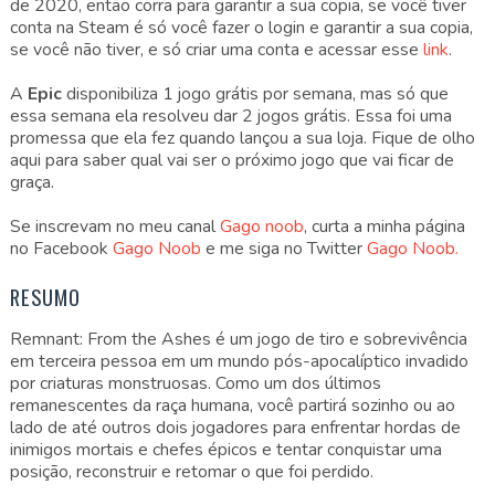
de 2020, então corra para garantir a sua copia, se você tiver
conta na Steam é só você fazer o login e garantir a sua copia,
se você não tiver, e só criar uma conta e acessar esse
link
.
A
Epic
disponibiliza 1 jogo grátis por semana, mas só que
essa semana ela resolveu dar 2 jogos grátis. Essa foi uma
promessa que ela fez quando lançou a sua loja. Fique de olho
aqui para saber qual vai ser o próximo jogo que vai ficar de
graça.
Se inscrevam no meu canal
Gago noob
, curta a minha página
no Facebook
Gago Noob
e me siga no Twitter
Gago Noob.
RESUMO
Remnant: From the Ashes é um jogo de tiro e sobrevivência
em terceira pessoa em um mundo pós-apocalíptico invadido
por criaturas monstruosas. Como um dos últimos
remanescentes da raça humana, você partirá sozinho ou ao
lado de até outros dois jogadores para enfrentar hordas de
inimigos mortais e chefes épicos e tentar conquistar uma
posição, reconstruir e retomar o que foi perdido.