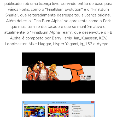
publicado sob uma licença livre, servindo então de base para
vários Forks, como o "FinalBurn Evolution" e o "FinalBurn
Shufle", que reiteradamente desrespeitou a licença original.
Além deles, o "FinalBurn Alpha" se apresenta como o Fork
que mais tem se destacado e que se mantém ativo e,
atualmente, o "FinalBurn Alpha Team", que desenvolve o FB
Alpha, é composto por BarryHarris, Jan_Klaassen, KEV,
LoopMaster, Mike Haggar, Hyper Yagami, iq_132 e Ayeye .