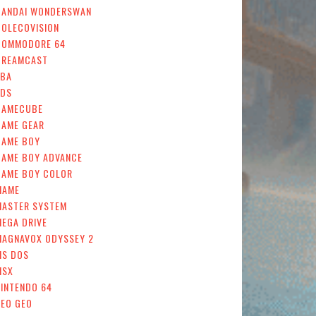
BANDAI WONDERSWAN
COLECOVISION
COMMODORE 64
DREAMCAST
FBA
FDS
GAMECUBE
GAME GEAR
GAME BOY
GAME BOY ADVANCE
GAME BOY COLOR
MAME
MASTER SYSTEM
MEGA DRIVE
MAGNAVOX ODYSSEY 2
MS DOS
MSX
INTENDO 64
NEO GEO