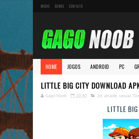
INÍCIO
SOBRE
CONTATO
HOME
JOGOS
ANDROID
PC
G
LITTLE BIG CITY DOWNLOAD AP
Gago Noob
20:40
2d
,
arcade
,
casual
,
Do
LITTLE BI