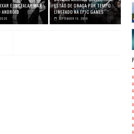
IXAR E INSTALAR MAX
ESTÃO DE GRAÇA POR TEMPO
O ANDROID
LIMITADO NA EPIC GAMES
 2020
SEPTEMBER 19, 2019
A
A
A
A
A
A
A