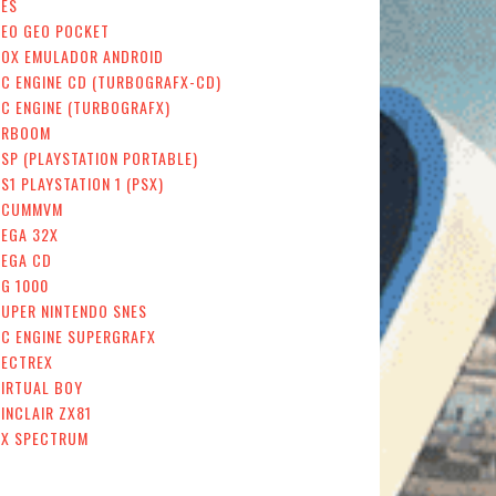
NES
NEO GEO POCKET
NOX EMULADOR ANDROID
PC ENGINE CD (TURBOGRAFX-CD)
C ENGINE (TURBOGRAFX)
PRBOOM
SP (PLAYSTATION PORTABLE)
S1 PLAYSTATION 1 (PSX)
SCUMMVM
SEGA 32X
SEGA CD
G 1000
UPER NINTENDO SNES
PC ENGINE SUPERGRAFX
VECTREX
VIRTUAL BOY
INCLAIR ZX81
ZX SPECTRUM