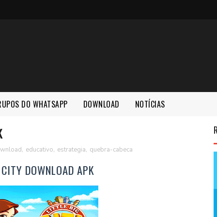
RUPOS DO WHATSAPP
DOWNLOAD
NOTÍCIAS
K
wnload
,
educativo
,
estrategia
,
quebra-cabeca
G CITY DOWNLOAD APK