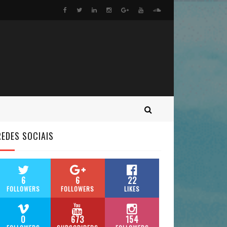
REDES SOCIAIS
6
6
22
FOLLOWERS
FOLLOWERS
LIKES
0
673
154