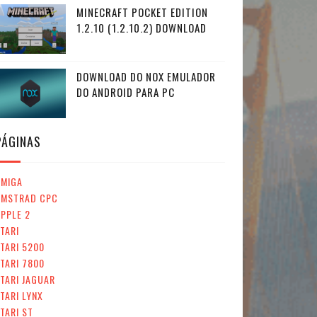
MINECRAFT POCKET EDITION
1.2.10 (1.2.10.2) DOWNLOAD
DOWNLOAD DO NOX EMULADOR
DO ANDROID PARA PC
PÁGINAS
AMIGA
AMSTRAD CPC
PPLE 2
TARI
TARI 5200
TARI 7800
TARI JAGUAR
TARI LYNX
TARI ST