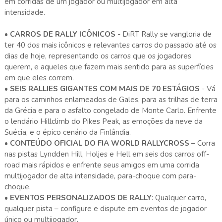
em corridas de um jogador ou multijogador em alta
intensidade.
•
CARROS DE RALLY ICÔNICOS
- DiRT Rally se vangloria de
ter 40 dos mais icônicos e relevantes carros do passado até os
dias de hoje, representando os carros que os jogadores
querem, e aqueles que fazem mais sentido para as superfícies
em que eles correm.
•
SEIS RALLIES GIGANTES COM MAIS DE 70 ESTÁGIOS
- Vá
para os caminhos enlameados de Gales, para as trilhas de terra
da Grécia e para o asfalto congelado de Monte Carlo. Enfrente
o lendário Hillclimb do Pikes Peak, as emoções da neve da
Suécia, e o épico cenário da Finlândia.
•
CONTEÚDO OFICIAL DO FIA WORLD RALLYCROSS
– Corra
nas pistas Lyndden Hill, Holjes e Hell em seis dos carros off-
road mais rápidos e enfrente seus amigos em uma corrida
multijogador de alta intensidade, para-choque com para-
choque.
•
EVENTOS PERSONALIZADOS DE RALLY
: Qualquer carro,
qualquer pista – configure e dispute em eventos de jogador
único ou multijogador.