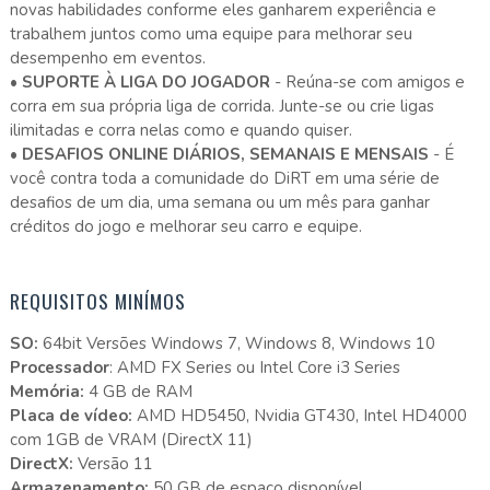
novas habilidades conforme eles ganharem experiência e
trabalhem juntos como uma equipe para melhorar seu
desempenho em eventos.
•
SUPORTE À LIGA DO JOGADOR
- Reúna-se com amigos e
corra em sua própria liga de corrida. Junte-se ou crie ligas
ilimitadas e corra nelas como e quando quiser.
•
DESAFIOS ONLINE DIÁRIOS, SEMANAIS E MENSAIS
- É
você contra toda a comunidade do DiRT em uma série de
desafios de um dia, uma semana ou um mês para ganhar
créditos do jogo e melhorar seu carro e equipe.
REQUISITOS MINÍMOS
SO:
64bit Versões Windows 7, Windows 8, Windows 10
Processador
: AMD FX Series ou Intel Core i3 Series
Memória:
4 GB de RAM
Placa de vídeo:
AMD HD5450, Nvidia GT430, Intel HD4000
com 1GB de VRAM (DirectX 11)
DirectX:
Versão 11
Armazenamento:
50 GB de espaço disponível